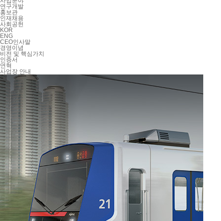
사업분야
연구개발
홍보관
인재채용
사회공헌
KOR
ENG
CEO인사말
경영이념
비전 및 핵심가치
인증서
연혁
사업장 안내