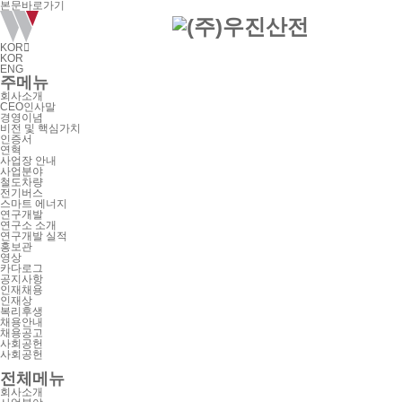
본문바로가기
KOR

KOR
ENG
주메뉴
회사소개
CEO인사말
경영이념
비전 및 핵심가치
인증서
연혁
사업장 안내
사업분야
철도차량
전기버스
스마트 에너지
연구개발
연구소 소개
연구개발 실적
홍보관
영상
카다로그
공지사항
인재채용
인재상
복리후생
채용안내
채용공고
사회공헌
사회공헌
전체메뉴
회사소개